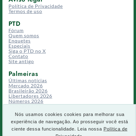
Política de Privacidade
Termos de uso
PTD
Fórum
Quem somos
Enquetes
Especiais
Siga o PTD no X
Contato
Site antigo
Palmeiras
Últimas notícias
Mercado 2026
Brasileirão 2026
Libertadores 2026
Números 2026
Campeonatos
Temporadas
Nós usamos cookies cookies para melhorar sua
CT/Centro de Excelência
experiência de navegação. Ao prosseguir você está
Busca
ciente dessa funcionalidade. Leia nossa
Política de
P