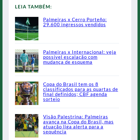
LEIA TAMBÉM:
Palmeiras x Cerro Porteño:
29.600 ingressos vendidos
Palmeiras x Internacional: veja
possível escalação com
mudança de esquema
Copa do Brasil tem os 8
classificados para as quartas de
final definidos; CBF agenda
sorteio
Visão Palestrina: Palmeiras
avança na Copa do Brasil, mas
atuação liga alerta para a
sequência