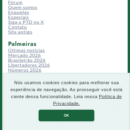
Fórum
Quem somos
Enquetes
Especiais
Siga o PTD no X
Contato
Site antigo
Palmeiras
Últimas notícias
Mercado 2026
Brasileirão 2026
Libertadores 2026
Números 2026
Campeonatos
Temporadas
Nós usamos cookies cookies para melhorar sua
CT/Centro de Excelência
experiência de navegação. Ao prosseguir você está
Busca
ciente dessa funcionalidade. Leia nossa
Política de
P
Privacidade.
IR
e
s
OK
q
u
Todos os direitos reservados PTD 2001-2026
i