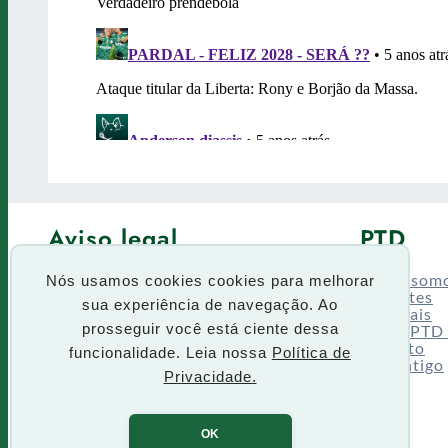
Aviso legal
PTD
Política de Privacidade
Fórum
Termos de uso
Quem som
Nós usamos cookies cookies para melhorar
Enquetes
sua experiência de navegação. Ao
Especiais
Siga o PTD
prosseguir você está ciente dessa
Contato
funcionalidade. Leia nossa
Política de
Site antigo
Privacidade.
OK