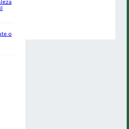
aleza
l
nte o