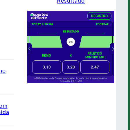
Resultado
ino
com
mida