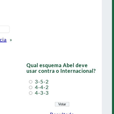
cia
»
Qual esquema Abel deve
usar contra o Internacional?
3-5-2
4-4-2
4-3-3