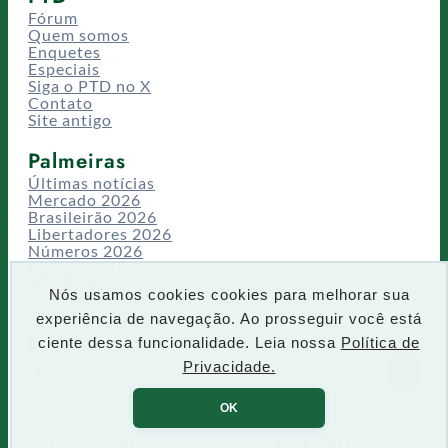
Fórum
Quem somos
Enquetes
Especiais
Siga o PTD no X
Contato
Site antigo
Palmeiras
Últimas notícias
Mercado 2026
Brasileirão 2026
Libertadores 2026
Números 2026
Campeonatos
Temporadas
Nós usamos cookies cookies para melhorar sua
CT/Centro de Excelência
experiência de navegação. Ao prosseguir você está
Busca
ciente dessa funcionalidade. Leia nossa
Política de
P
Privacidade.
IR
e
s
OK
q
u
Todos os direitos reservados PTD 2001-2026