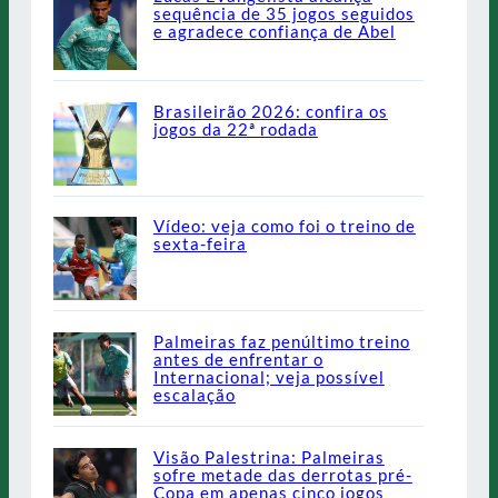
sequência de 35 jogos seguidos
e agradece confiança de Abel
Brasileirão 2026: confira os
jogos da 22ª rodada
Vídeo: veja como foi o treino de
sexta-feira
Palmeiras faz penúltimo treino
antes de enfrentar o
Internacional; veja possível
escalação
Visão Palestrina: Palmeiras
sofre metade das derrotas pré-
Copa em apenas cinco jogos