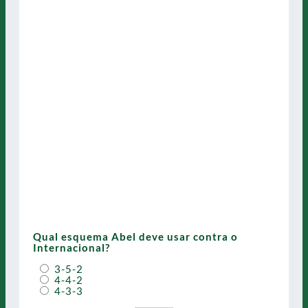
Qual esquema Abel deve usar contra o
Internacional?
3-5-2
4-4-2
4-3-3