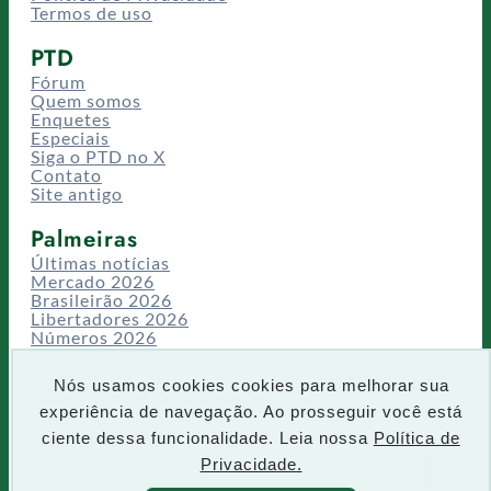
Termos de uso
PTD
Fórum
Quem somos
Enquetes
Especiais
Siga o PTD no X
Contato
Site antigo
Palmeiras
Últimas notícias
Mercado 2026
Brasileirão 2026
Libertadores 2026
Números 2026
Campeonatos
Temporadas
Nós usamos cookies cookies para melhorar sua
CT/Centro de Excelência
experiência de navegação. Ao prosseguir você está
Busca
ciente dessa funcionalidade. Leia nossa
Política de
P
Privacidade.
IR
e