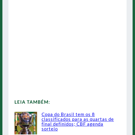
LEIA TAMBÉM:
Copa do Brasil tem os 8
classificados para as quartas de
final definidos; CBF agenda
sorteio