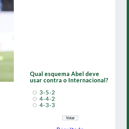
Qual esquema Abel deve
usar contra o Internacional?
3-5-2
4-4-2
4-3-3