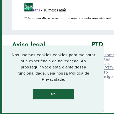
Aviso legal
PTD
Política de Privacidade
Fórum
Termos de uso
Quem som
Nós usamos cookies cookies para melhorar
Enquetes
sua experiência de navegação. Ao
Especiais
Siga o PTD
prosseguir você está ciente dessa
Contato
funcionalidade. Leia nossa
Política de
Site antigo
Privacidade.
OK