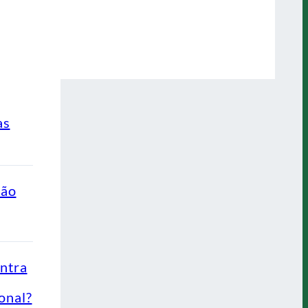
as
ção
ontra
onal?