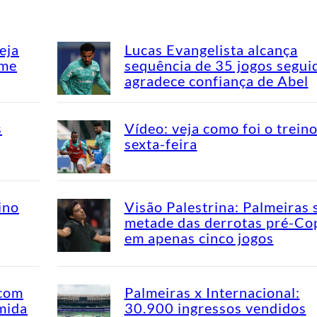
eja
Lucas Evangelista alcança
ime
sequência de 35 jogos segui
agradece confiança de Abel
s
Vídeo: veja como foi o trein
sexta-feira
ino
Visão Palestrina: Palmeiras 
metade das derrotas pré-Co
em apenas cinco jogos
 com
Palmeiras x Internacional:
mida
30.900 ingressos vendidos