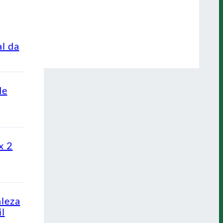
al da
de
x 2
aleza
l