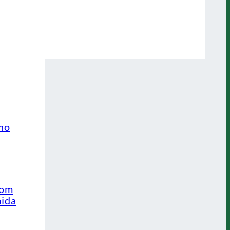
ino
com
mida