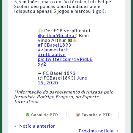
5,5 milhões, mas o então técnico Luiz Felipe
Scolari deu poucas oportunidades a ele
(disputou apenas 5 jogos e marcou 1 gol).
Der FCB verpflichtet
@arthur98cabral
! Bem-
vindo Arthur
#FCBasel1893
#zämmestark
#rotblaulive
pic.twitter.com/1VPidLE
xy2
— FC Basel 1893
(@FCBasel1893)
June
29, 2020
*Informação do parcelamento divulgada pelo
jornalista Rodrigo Fragoso, do Esporte
Interativo
.
Canal do PTD
Favorite o PTD
«
Notícia anterior
Próxima notícia
»