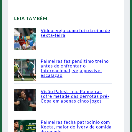
LEIA TAMBÉM:
Vídeo: veja como foi o treino de
sexta-feira
Palmeiras faz penúltimo treino
antes de enfrentar o
Internacional; veja possível
escalação
Visão Palestrina: Palmeiras
sofre metade das derrotas pré-
Copa em apenas cinco jogos
Palmeiras fecha patrocínio com
Keeta, maior delivery de comida
do mundo