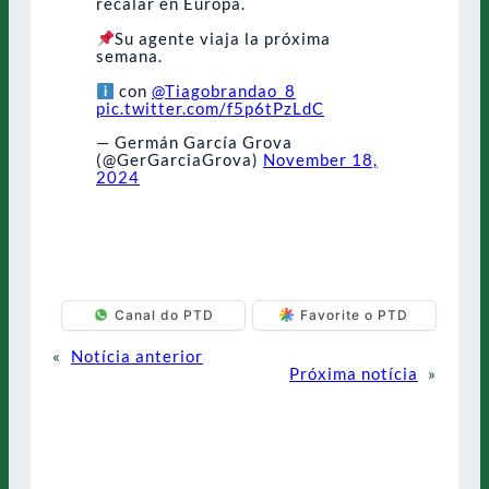
recalar en Europa.
Su agente viaja la próxima
semana.
con
@Tiagobrandao_8
pic.twitter.com/f5p6tPzLdC
— Germán García Grova
(@GerGarciaGrova)
November 18,
2024
Canal do PTD
Favorite o PTD
«
Notícia anterior
Próxima notícia
»