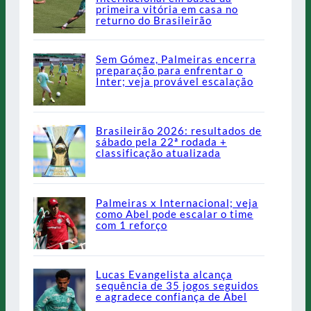
primeira vitória em casa no
returno do Brasileirão
Sem Gómez, Palmeiras encerra
preparação para enfrentar o
Inter; veja provável escalação
Brasileirão 2026: resultados de
sábado pela 22ª rodada +
classificação atualizada
Palmeiras x Internacional; veja
como Abel pode escalar o time
com 1 reforço
Lucas Evangelista alcança
sequência de 35 jogos seguidos
e agradece confiança de Abel