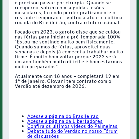
e precisou passar por cirurgia. Quando se
recuperou, sofreu com seguidas lesões
musculares, fazendo perder praticamente o
restante temporada – voltou a atuar na última
rodada do Brasileirão, contra o Internacional.
Focado em 2023, o garoto disse que se cuidou
nas férias para iniciar a pré-temporada 100%:
“Estou me sentindo muito bem fisicamente.
Quando saímos de férias, aproveitei duas
semanas e depois já comecei a trabalhar muito
firme. É muito bom voltar porque 2023 será
um ano também muito difícil e é bom estarmos
muito preparados”.
Atualmente com 18 anos – completará 19 em
1º de janeiro, Giovani tem contrato com o
Verdão até dezembro de 2026.
Acesse a página do Brasileirão
Acesse a página da Libertadores
Confira os últimos vídeos do Palmeiras
Debata tudo do Verdão no nosso Fórum
de discussões