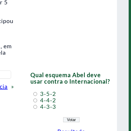
r 5
cipou
a, em
ela
Qual esquema Abel deve
usar contra o Internacional?
cia
»
3-5-2
4-4-2
4-3-3