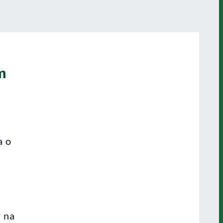
m
a o
r na