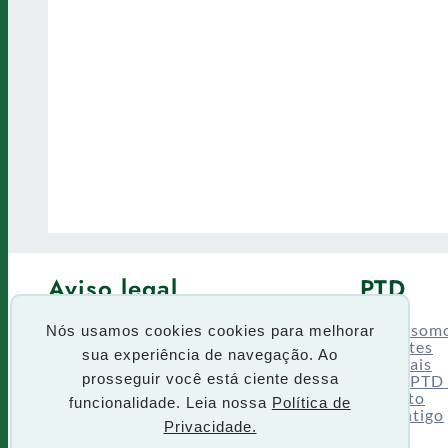
Aviso legal
PTD
Política de Privacidade
Fórum
Termos de uso
Quem som
Nós usamos cookies cookies para melhorar
Enquetes
sua experiência de navegação. Ao
Especiais
Siga o PTD
prosseguir você está ciente dessa
Contato
funcionalidade. Leia nossa
Política de
Site antigo
Privacidade.