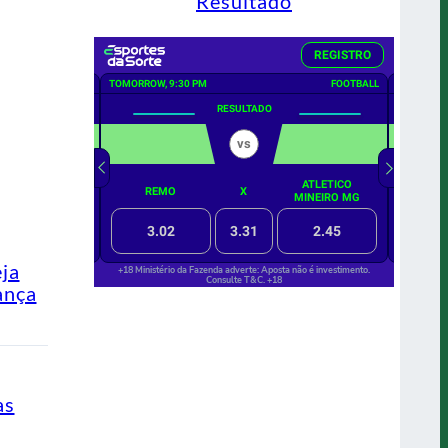
Resultado
eja
ança
as