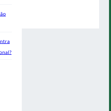
ção
ontra
onal?