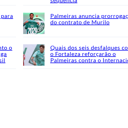
 para
Palmeiras anuncia prorroga
do contrato de Murilo
nto o
Quais dos seis desfalques c
aga
o Fortaleza reforçarão o
il
Palmeiras contra o Internaci