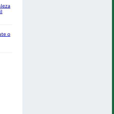
aleza
l
nte o