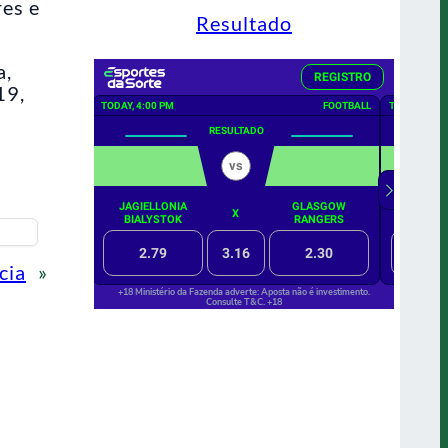
es e
Resultado
a,
19,
cia
»