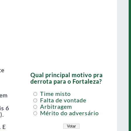
te
Qual principal motivo pra
derrota para o Fortaleza?
Time misto
tem
Falta de vontade
Arbitragem
is 6
Mérito do adversário
).
. E