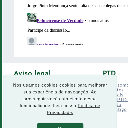
Aviso legal
PTD
Política de Privacidade
Fórum
Termos de uso
Quem som
Nós usamos cookies cookies para melhorar
Enquetes
sua experiência de navegação. Ao
Especiais
Siga o PTD
prosseguir você está ciente dessa
Contato
funcionalidade. Leia nossa
Política de
Site antigo
Privacidade.