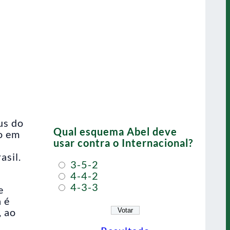
us do
Qual esquema Abel deve
do em
usar contra o Internacional?
asil.
3-5-2
4-4-2
4-3-3
e
 é
, ao