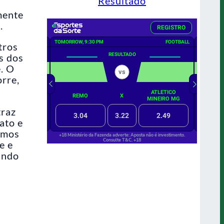
Resultado
mente
.
tros
s dos
. O
orre,
traz
ato e
amos
e e
ando