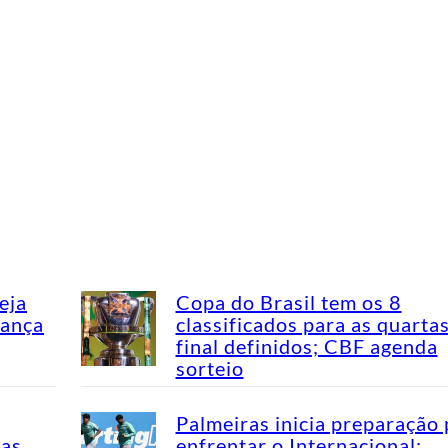
eja
Copa do Brasil tem os 8
dança
classificados para as quarta
final definidos; CBF agenda
sorteio
Palmeiras inicia preparação 
mas
enfrentar o Internacional;