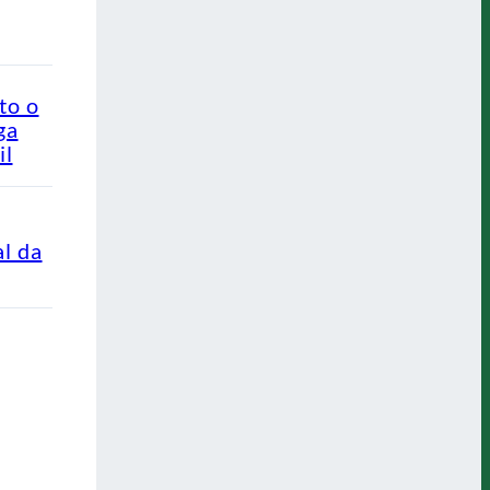
to o
ga
il
al da