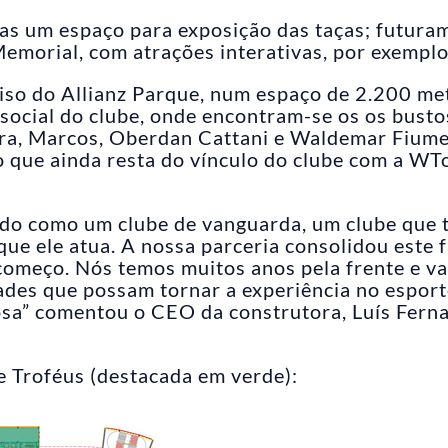
nas um espaço para exposição das taças; futura
emorial, com atrações interativas, por exemplo
piso do Allianz Parque, num espaço de 2.200 me
social do clube, onde encontram-se os os busto
ira, Marcos, Oberdan Cattani e Waldemar Fiume
o que ainda resta do vínculo do clube com a WT
do como um clube de vanguarda, um clube que 
ue ele atua. A nossa parceria consolidou este f
 começo. Nós temos muitos anos pela frente e v
ades que possam tornar a experiência no esport
osa” comentou o CEO da construtora, Luís Fern
de Troféus (destacada em verde):