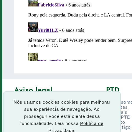
Aviso legal
PTD
Política de Privacidade
Fórum
Termos de uso
Quem som
Nós usamos cookies cookies para melhorar
Enquetes
sua experiência de navegação. Ao
Especiais
Siga o PTD
prosseguir você está ciente dessa
Contato
funcionalidade. Leia nossa
Política de
Site antigo
Privacidade.