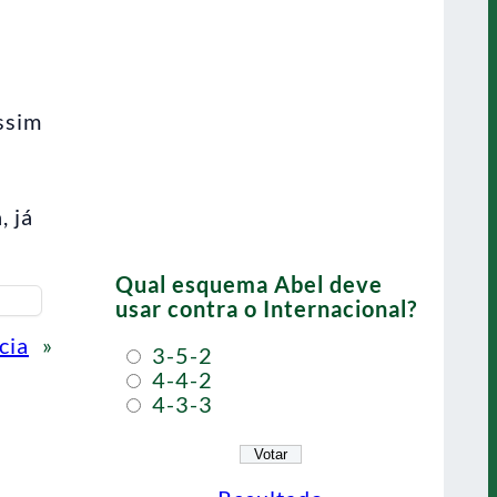
ssim
, já
Qual esquema Abel deve
usar contra o Internacional?
cia
»
3-5-2
4-4-2
4-3-3