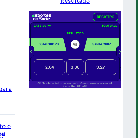
Resultado
para
to o
ga