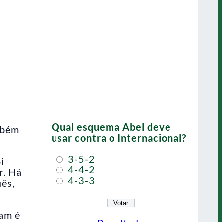
Qual esquema Abel deve
ambém
usar contra o Internacional?
3-5-2
i
4-4-2
r. Há
4-3-3
uês,
ram é