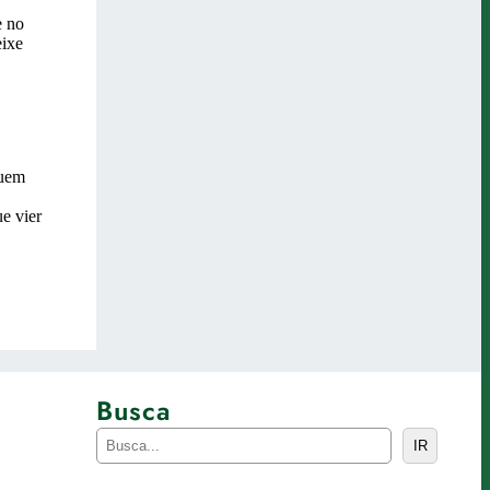
Busca
P
IR
e
s