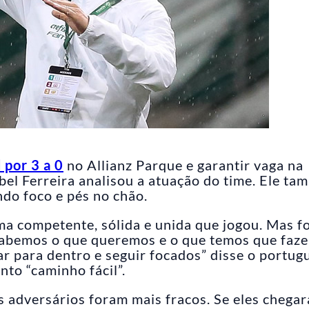
 por 3 a 0
no Allianz Parque e garantir vaga na
Abel Ferreira analisou a atuação do time. Ele t
ndo foco e pés no chão.
a competente, sólida e unida que jogou. Mas fo
abemos o que queremos e o que temos que faze
r para dentro e seguir focados” disse o portug
to “caminho fácil”.
 adversários foram mais fracos. Se eles chega