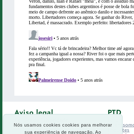
Aviso legal
PTD
Política de Privacidade
Fórum
Termos de uso
Quem som
Nós usamos cookies cookies para melhorar
Enquetes
sua experiência de navegação. Ao