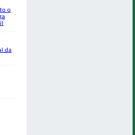
to o
ga
il
al da