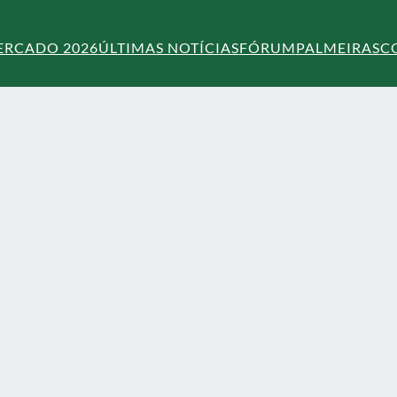
ERCADO 2026
ÚLTIMAS NOTÍCIAS
FÓRUM
PALMEIRAS
C