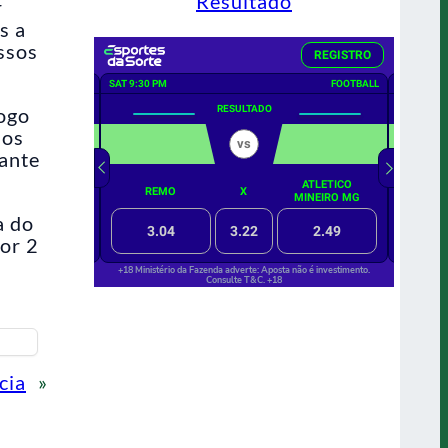
Resultado
r
s a
ssos
jogo
 os
dante
a do
por 2
cia
»