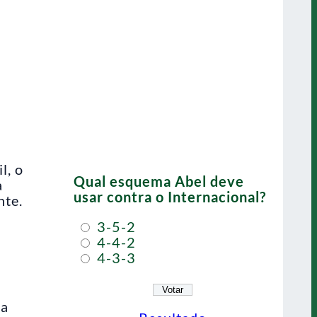
l, o
Qual esquema Abel deve
a
usar contra o Internacional?
nte.
3-5-2
4-4-2
4-3-3
da