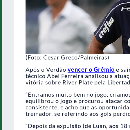
(Foto: Cesar Greco/Palmeiras)
Após o Verdão
vencer o Grêmio
e sai
técnico Abel Ferreira analisou a atuaç
vitória sobre River Plate pela Libert
“Entramos muito bem no jogo, criamo
equilibrou o jogo e procurou atacar 
consistente, e acho que as oportunida
treinador, se referindo aos gols perdi
“Depois da expulsão (de Luan, aos 18