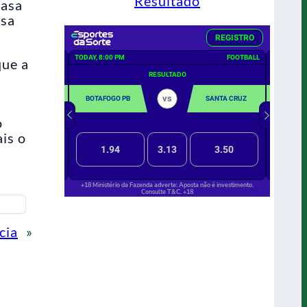
Resultado
casa
ssa
que a
o
is o
cia
»