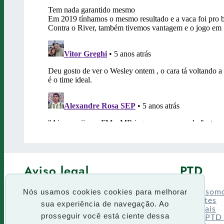
Aviso legal
PTD
Política de Privacidade
Fórum
Termos de uso
Quem som
Nós usamos cookies cookies para melhorar
Enquetes
sua experiência de navegação. Ao
Especiais
Siga o PTD
prosseguir você está ciente dessa