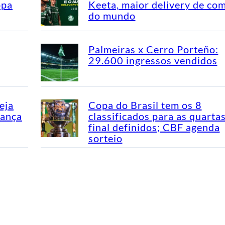
opa
Keeta, maior delivery de co
do mundo
Palmeiras x Cerro Porteño:
29.600 ingressos vendidos
eja
Copa do Brasil tem os 8
dança
classificados para as quarta
final definidos; CBF agenda
sorteio