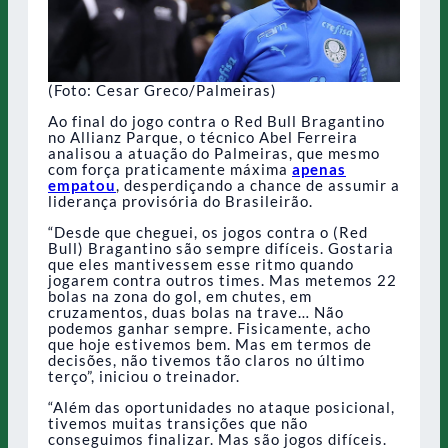
(Foto: Cesar Greco/Palmeiras)
Ao final do jogo contra o Red Bull Bragantino
no Allianz Parque, o técnico Abel Ferreira
analisou a atuação do Palmeiras, que mesmo
com força praticamente máxima
apenas
empatou
, desperdiçando a chance de assumir a
liderança provisória do Brasileirão.
“Desde que cheguei, os jogos contra o (Red
Bull) Bragantino são sempre difíceis. Gostaria
que eles mantivessem esse ritmo quando
jogarem contra outros times. Mas metemos 22
bolas na zona do gol, em chutes, em
cruzamentos, duas bolas na trave… Não
podemos ganhar sempre. Fisicamente, acho
que hoje estivemos bem. Mas em termos de
decisões, não tivemos tão claros no último
terço”, iniciou o treinador.
“Além das oportunidades no ataque posicional,
tivemos muitas transições que não
conseguimos finalizar. Mas são jogos difíceis.