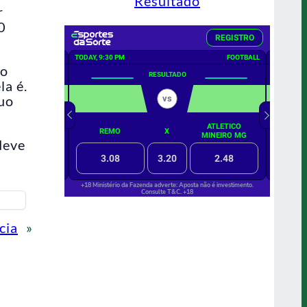
Resultado
r
0
no
la é.
nuo
deve
cia
»