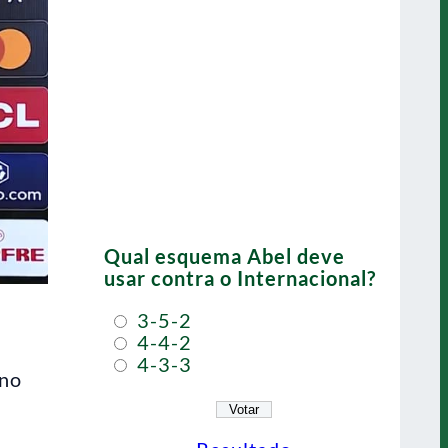
Qual esquema Abel deve
usar contra o Internacional?
3-5-2
4-4-2
4-3-3
ino