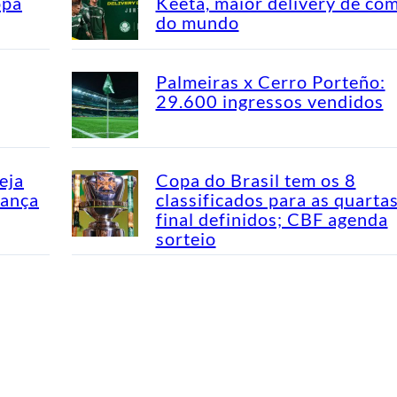
opa
Keeta, maior delivery de co
do mundo
Palmeiras x Cerro Porteño:
29.600 ingressos vendidos
eja
Copa do Brasil tem os 8
dança
classificados para as quarta
final definidos; CBF agenda
sorteio