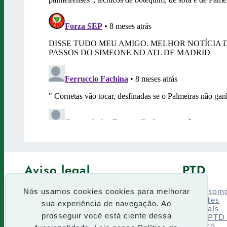
Aviso legal
PTD
Política de Privacidade
Fórum
Termos de uso
Quem som
Nós usamos cookies cookies para melhorar
Enquetes
sua experiência de navegação. Ao
Especiais
Siga o PTD
prosseguir você está ciente dessa
Contato