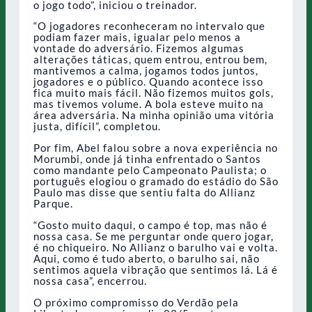
o jogo todo”, iniciou o treinador.
“O jogadores reconheceram no intervalo que
podiam fazer mais, igualar pelo menos a
vontade do adversário. Fizemos algumas
alterações táticas, quem entrou, entrou bem,
mantivemos a calma, jogamos todos juntos,
jogadores e o público. Quando acontece isso
fica muito mais fácil. Não fizemos muitos gols,
mas tivemos volume. A bola esteve muito na
área adversária. Na minha opinião uma vitória
justa, difícil”, completou.
Por fim, Abel falou sobre a nova experiência no
Morumbi, onde já tinha enfrentado o Santos
como mandante pelo Campeonato Paulista; o
português elogiou o gramado do estádio do São
Paulo mas disse que sentiu falta do Allianz
Parque.
“Gosto muito daqui, o campo é top, mas não é
nossa casa. Se me perguntar onde quero jogar,
é no chiqueiro. No Allianz o barulho vai e volta.
Aqui, como é tudo aberto, o barulho sai, não
sentimos aquela vibração que sentimos lá. Lá é
nossa casa”, encerrou.
O próximo compromisso do Verdão pela