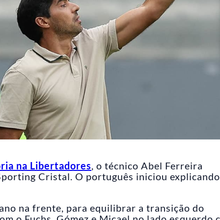
ria na Libertadores
, o técnico Abel Ferreira
Sporting Cristal. O português iniciou explicando
liano na frente, para equilibrar a transição do
 com o Fuchs, Gómez e Micael no lado esquerdo 