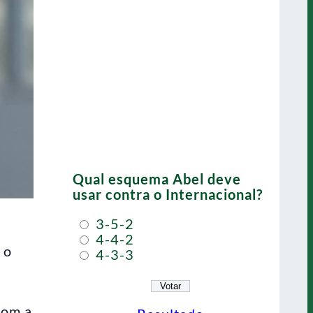
Qual esquema Abel deve
usar contra o Internacional?
3-5-2
4-4-2
 o
4-3-3
com a