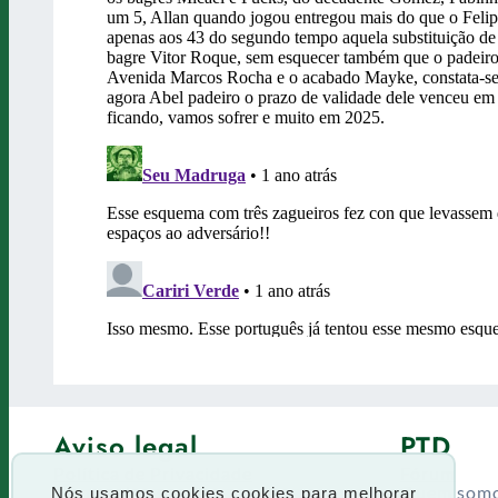
Aviso legal
PTD
Política de Privacidade
Fórum
Termos de uso
Quem som
Nós usamos cookies cookies para melhorar