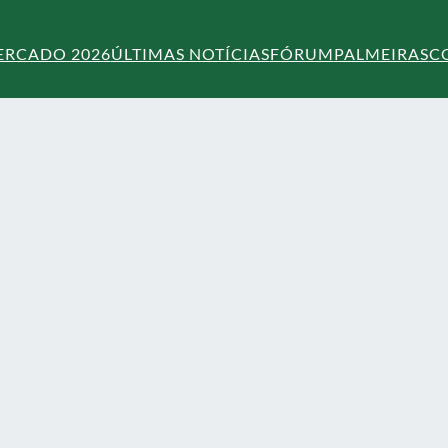
ERCADO 2026
ÚLTIMAS NOTÍCIAS
FÓRUM
PALMEIRAS
C