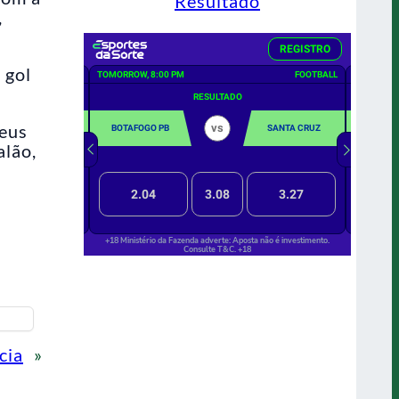
Resultado
,
 gol
meus
alão,
cia
»