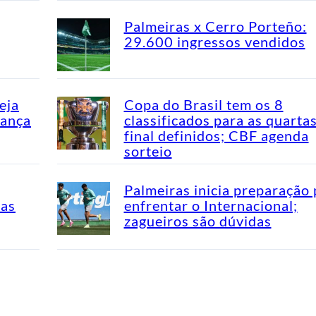
Palmeiras x Cerro Porteño:
29.600 ingressos vendidos
eja
Copa do Brasil tem os 8
dança
classificados para as quarta
final definidos; CBF agenda
sorteio
Palmeiras inicia preparação 
mas
enfrentar o Internacional;
zagueiros são dúvidas