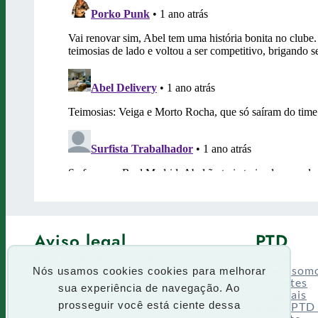
Aviso legal
PTD
Política de Privacidade
Fórum
Termos de uso
Quem som
Nós usamos cookies cookies para melhorar
Enquetes
sua experiência de navegação. Ao
Especiais
Siga o PTD
prosseguir você está ciente dessa