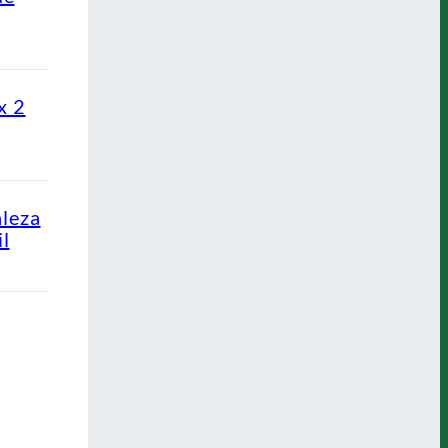
x 2
aleza
l