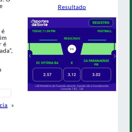
e
Resultado
 é
sim
r é
ada”,
m
cia
»