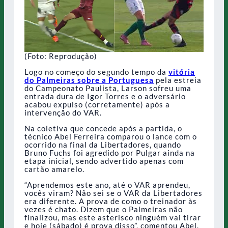
(Foto: Reprodução)
Logo no começo do segundo tempo da
vitória
do Palmeiras sobre a Portuguesa
pela estreia
do Campeonato Paulista, Larson sofreu uma
entrada dura de Igor Torres e o adversário
acabou expulso (corretamente) após a
intervenção do VAR.
Na coletiva que concede após a partida, o
técnico Abel Ferreira comparou o lance com o
ocorrido na final da Libertadores, quando
Bruno Fuchs foi agredido por Pulgar ainda na
etapa inicial, sendo advertido apenas com
cartão amarelo.
“Aprendemos este ano, até o VAR aprendeu,
vocês viram? Não sei se o VAR da Libertadores
era diferente. A prova de como o treinador às
vezes é chato. Dizem que o Palmeiras não
finalizou, mas este asterisco ninguém vai tirar
e hoje (sábado) é prova disso”, comentou Abel.