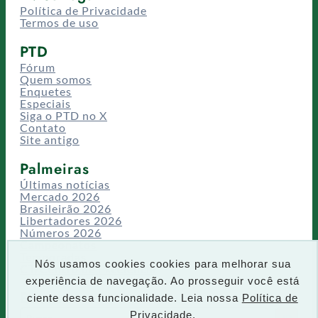
Política de Privacidade
Termos de uso
PTD
Fórum
Quem somos
Enquetes
Especiais
Siga o PTD no X
Contato
Site antigo
Palmeiras
Últimas notícias
Mercado 2026
Brasileirão 2026
Libertadores 2026
Números 2026
Campeonatos
Temporadas
Nós usamos cookies cookies para melhorar sua
CT/Centro de Excelência
experiência de navegação. Ao prosseguir você está
Busca
ciente dessa funcionalidade. Leia nossa
Política de
P
Privacidade.