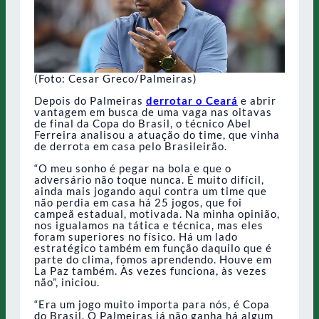
(Foto: Cesar Greco/Palmeiras)
Depois do Palmeiras
derrotar o Ceará
e abrir
vantagem em busca de uma vaga nas oitavas
de final da Copa do Brasil, o técnico Abel
Ferreira analisou a atuação do time, que vinha
de derrota em casa pelo Brasileirão.
“O meu sonho é pegar na bola e que o
adversário não toque nunca. É muito difícil,
ainda mais jogando aqui contra um time que
não perdia em casa há 25 jogos, que foi
campeã estadual, motivada. Na minha opinião,
nos igualamos na tática e técnica, mas eles
foram superiores no físico. Há um lado
estratégico também em função daquilo que é
parte do clima, fomos aprendendo. Houve em
La Paz também. Às vezes funciona, às vezes
não”, iniciou.
“Era um jogo muito importa para nós, é Copa
do Brasil. O Palmeiras já não ganha há algum