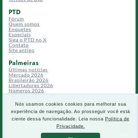
PTD
Fórum
Quem somos
Enquetes
Especiais
Siga o PTD no X
Contato
Site antigo
Palmeiras
Últimas notícias
Mercado 2026
Brasileirão 2026
Libertadores 2026
Números 2026
Campeonatos
Temporadas
Nós usamos cookies cookies para melhorar sua
CT/Centro de Excelência
experiência de navegação. Ao prosseguir você está
Busca
ciente dessa funcionalidade. Leia nossa
Política de
P
Privacidade.
IR
e
s